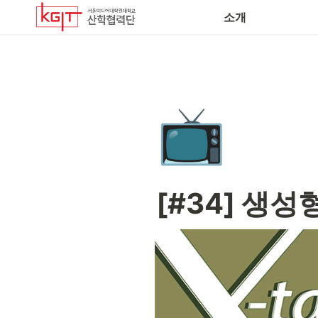
소개
📺
[#34] 생