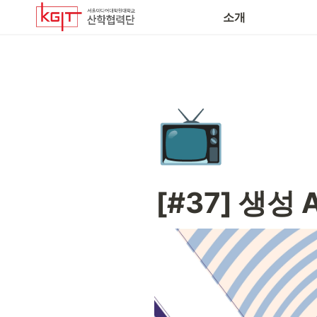
소개
📺
[#37] 생성