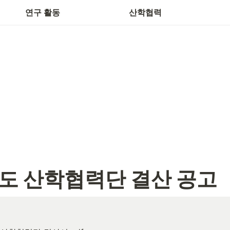
학생연구자 고충·상담창구
현
연구 활동
산학협력
도 산학협력단 결산 공고