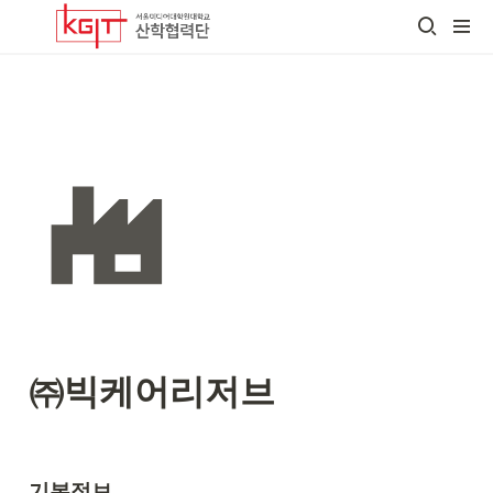
㈜빅케어리저브
기본정보