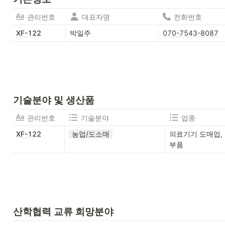
관리번호
대표자명
전화번호
XF-122
박일주
070-7543-8087
기술분야 및 생산품
관리번호
기술분야
업종
XF-122
농업/도소매
의료기기 도매업,
부품
산학협력 교류 희망분야