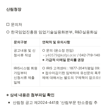
산림청장
□ 문의처
○ 한국임업진흥원 임업기술실용화본부, R&D실용화실
문의구분
연락처 및 유의사항
공고내용 및 신
○ 문의 (윤소정 전임)

청서류 작성
 - 
y40579@kofpi.or.kr
※ 가급적 이메일 문의를 권장
IRIS시스템 회원
○ IRIS 고객센터 : 1877-2041(평일 09:00~1
가입부터

※ 접수마감기한 임박하여 유선문의 폭주에 
신청서류 제출 
제에 대해서는 별도의 구제책이 없으므로, 
일체
※ 상세 내용은 첨부파일 확인
•
산림청 공고 제2024-441호 ‘산림부문 탄소중립 추