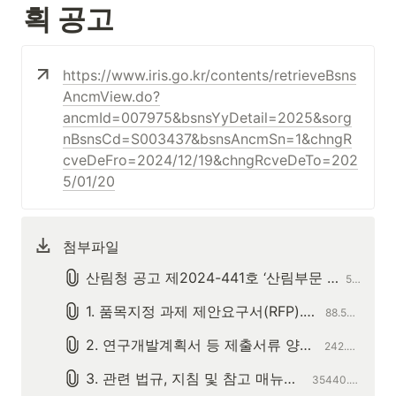
획 공고
https://www.iris.go.kr/contents/retrieveBsns
AncmView.do?
ancmId=007975&bsnsYyDetail=2025&sorg
nBsnsCd=S003437&bsnsAncmSn=1&chngR
cveDeFro=2024/12/19&chngRcveDeTo=202
5/01/20
첨부파일
산림청 공고 제2024-441호 ‘산림부문 탄소중립 추진기반 및 실증기술연구’ 사업 2025년도 신규과제 선정계획 공고 (1).pdf
583.8KB
1. 품목지정 과제 제안요구서(RFP).pdf
88.5KB
2. 연구개발계획서 등 제출서류 양식 일체.zip
242.3KB
3. 관련 법규, 지침 및 참고 매뉴얼 일체.zip
35440.0KB