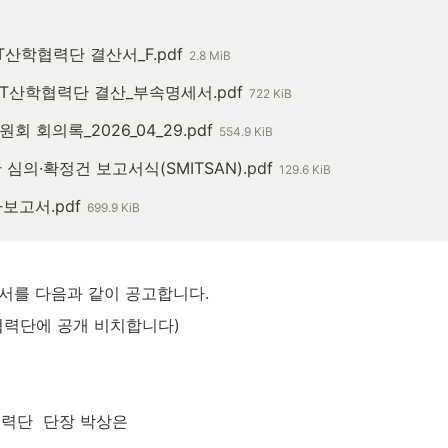
IT산학협력단 결산서_F.pdf
2.8 MiB
MIT산학협력단 결산_부속명세서.pdf
722 KiB
회 회의록_2026_04_29.pdf
554.9 KiB
 심의·확정건 보고서식(SMITSAN).pdf
129.6 KiB
사보고서.pdf
699.9 KiB
서를 다음과 같이 공고합니다.
협력단에 공개 비치합니다)
단  단장 박상은