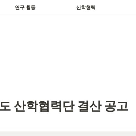
학생연구자 고충·상담창구
현
연구 활동
산학협력
도 산학협력단 결산 공고